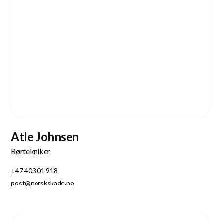
Atle Johnsen
Rørtekniker
+47 403 01 918
post@norskskade.no