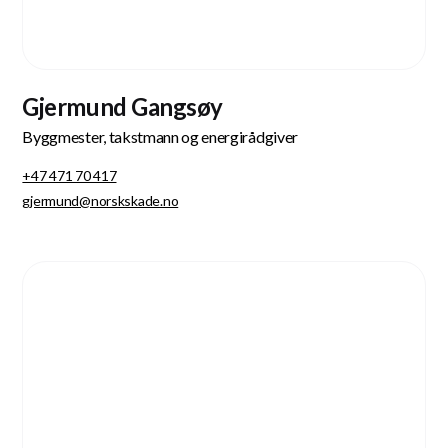
Gjermund Gangsøy
Byggmester, takstmann og energirådgiver
+47 471 70 417
gjermund@norskskade.no