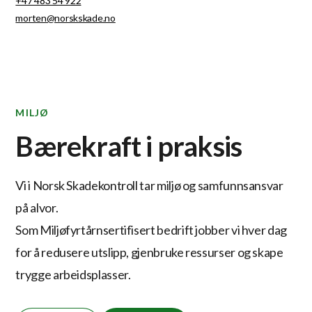
+47 483 54 922
morten@norskskade.no
MILJØ
Bærekraft i praksis
Vi i Norsk Skadekontroll tar miljø og samfunnsansvar
på alvor.
Som Miljøfyrtårnsertifisert bedrift jobber vi hver dag
for å redusere utslipp, gjenbruke ressurser og skape
trygge arbeidsplasser.