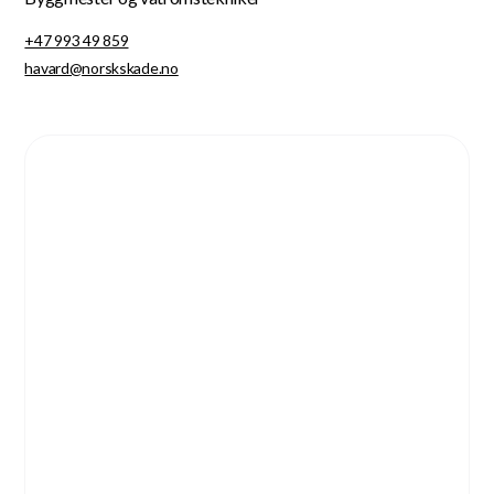
+47 993 49 859
havard@norskskade.no