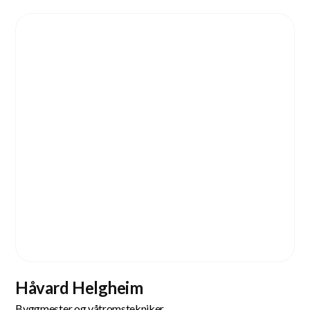
Håvard Helgheim
Byggmester og våtromstekniker