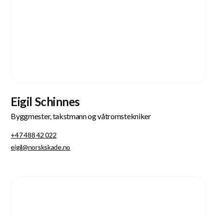
Eigil Schinnes
Byggmester, takstmann og våtromstekniker
+47 488 42 022
eigil@norskskade.no