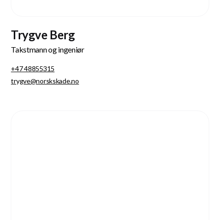
Trygve Berg
Takstmann og ingeniør
+47 48855315
trygve@norskskade.no