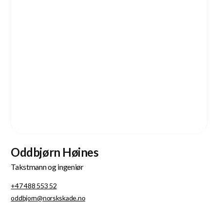
Oddbjørn Høines
Takstmann og ingeniør
+47 488 553 52
oddbjorn@norskskade.no