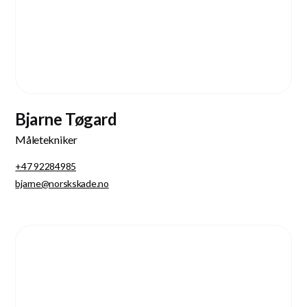
Bjarne Tøgard
Måletekniker
+47 92284985
bjarne@norskskade.no